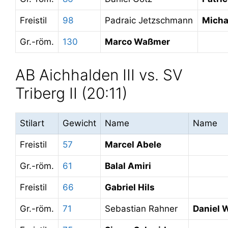
Freistil
98
Padraic Jetzschmann
Micha
Gr.-röm.
130
Marco Waßmer
AB Aichhalden III vs. SV
Triberg II (20:11)
Stilart
Gewicht
Name
Name
Freistil
57
Marcel Abele
Gr.-röm.
61
Balal Amiri
Freistil
66
Gabriel Hils
Gr.-röm.
71
Sebastian Rahner
Daniel 