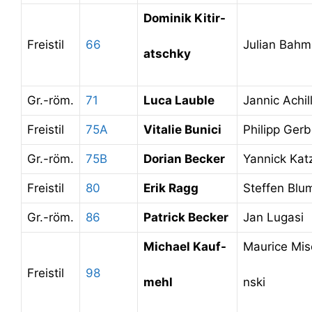
Dominik Kitir-
Freistil
66
Julian Bahm
atschky
Gr.-röm.
71
Luca Lauble
Jannic Achil
Freistil
75A
Vitalie Bunici
Philipp Ger
Gr.-röm.
75B
Dorian Becker
Yannick Kat
Freistil
80
Erik Ragg
Steffen Blu
Gr.-röm.
86
Patrick Becker
Jan Lugasi
Michael Kauf-
Maurice Misc
Freistil
98
mehl
nski