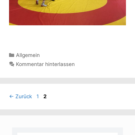
Kategorien
Allgemein
Kommentar hinterlassen
Seite
Seite
←
Zurück
1
2