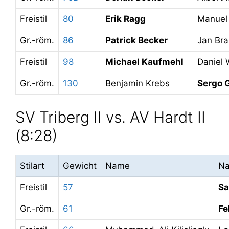
Freistil
80
Erik Ragg
Manuel
Gr.-röm.
86
Patrick Becker
Jan Br
Freistil
98
Michael Kaufmehl
Daniel
Gr.-röm.
130
Benjamin Krebs
Sergo 
SV Triberg II vs. AV Hardt II
(8:28)
Stilart
Gewicht
Name
N
Freistil
57
Sa
Gr.-röm.
61
Fe