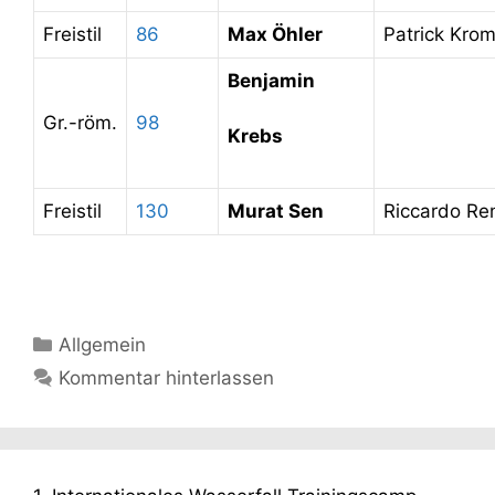
Freistil
86
Max Öhler
Patrick Kro
Benjamin
Gr.-röm.
98
Krebs
Freistil
130
Murat Sen
Riccardo Re
Kategorien
Allgemein
Kommentar hinterlassen