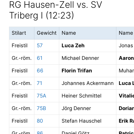
RG Hausen-Zell vs. SV
Triberg I (12:23)
Stilart
Gewicht
Name
Name
Freistil
57
Luca Zeh
Jonas
Gr.-röm.
61
Michael Denner
Aaron
Freistil
66
Florin Trifan
Muhamm
Gr.-röm.
71
Johannes Ackermann
Luca 
Freistil
75A
Heiner Schmittel
Vitali
Gr.-röm.
75B
Jörg Denner
Doria
Freistil
80
Stefan Hauschel
Erik 
Gr.-röm.
86
Daniel Götz
Patri