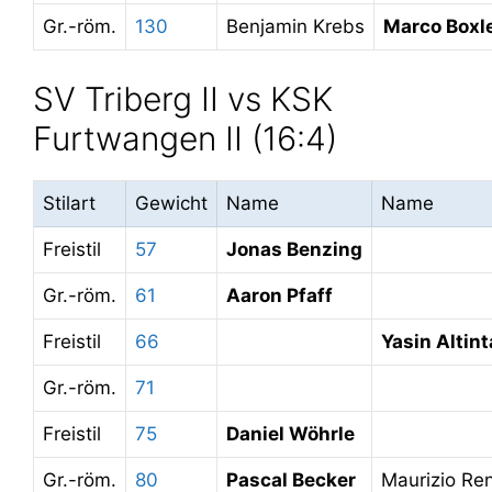
Gr.-röm.
130
Benjamin Krebs
Marco Boxl
SV Triberg II vs KSK
Furtwangen II (16:4)
Stilart
Gewicht
Name
Name
Freistil
57
Jonas Benzing
Gr.-röm.
61
Aaron Pfaff
Freistil
66
Yasin Altin
Gr.-röm.
71
Freistil
75
Daniel Wöhrle
Gr.-röm.
80
Pascal Becker
Maurizio Re