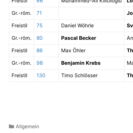
Freistil
66
Muhammed-Ali Kiliclioglu
Lo
Gr.-röm.
71
Jo
Freistil
75
Daniel Wöhrle
Sv
Gr.-röm.
80
Pascal Becker
An
Freistil
86
Max Öhler
Th
Gr.-röm.
98
Benjamin Krebs
Ma
Freistil
130
Timo Schlösser
Th
Kategorien
Allgemein