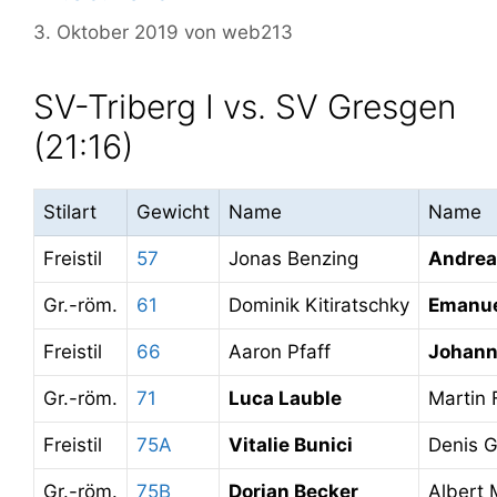
3. Oktober 2019
von
web213
SV-Triberg I vs. SV Gresgen
(21:16)
Stilart
Gewicht
Name
Name
Freistil
57
Jonas Benzing
Andrea
Gr.-röm.
61
Dominik Kitiratschky
Emanue
Freistil
66
Aaron Pfaff
Johann
Gr.-röm.
71
Luca Lauble
Martin 
Freistil
75A
Vitalie Bunici
Denis G
Gr.-röm.
75B
Dorian Becker
Albert 