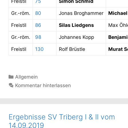
Freistil
75
Simon Schmid
Gr.-röm.
80
Jonas Broghammer
Michael
Freistil
86
Silas Liedgens
Max Öhl
Gr.-röm.
98
Johannes Kopp
Benjami
Freistil
130
Rolf Brüstle
Murat S
Kategorien
Allgemein
Kommentar hinterlassen
Ergebnisse SV Triberg I & II vom
14.09.2019